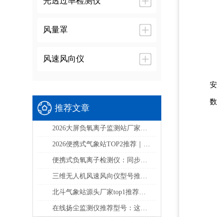
光透过率检测仪
风量罩
风速风向仪
安
数
推荐文章
2026大屏负氧离子监测站厂家实力排行：景区生态环境监测选什么设备？
2026便携式气象站TOP2推荐｜TW-PQX6/TW-BQX6野外应急六要素气象监测选型指南
便携式负氧离子检测仪：同步检测负氧离子、甲醛、PM2.5、PM10多项核心空气指标
三维无人机风速风向仪型号推荐及厂家排行
北斗气象站源头厂家top1推荐——山东天蔚
在线扬尘监测仪推荐型号：这台设备可同步监测PM2.5、PM10、TSP等核心扬尘颗粒物指标