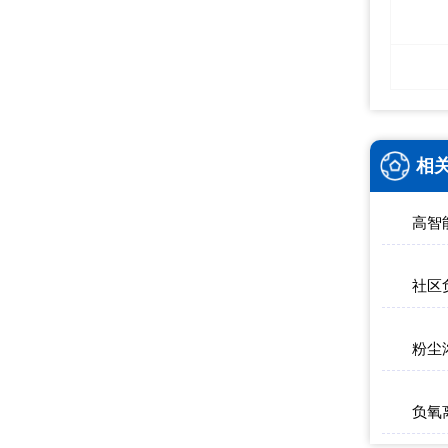
相
高智
社区
粉尘浓
负氧