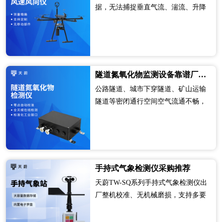
据，无法捕捉垂直气流、湍流、升降
风等立体风场变化，难以满足无人机
高空探测、应急救援、人工影响天
气、边坡气流监测等精细化作业需
求。迷你三维无人机风速风向仪凭借
超轻机身、无···
隧道氮氧化物监测设备靠谱厂商推荐榜top3
公路隧道、城市下穿隧道、矿山运输
隧道等密闭通行空间空气流通不畅，
车辆行驶产生的氮氧化物尾气极易聚
集堆积，不仅降低隧道能见度、增加
交通安全隐患，还会危害驾乘人员与
运维人员身体健康。氮氧化物在线监
测设备可···
手持式气象检测仪采购推荐
天蔚TW-SQ系列手持式气象检测仪出
厂整机校准、无机械磨损，支持多要
素灵活选配，适合户外应急巡检、农
林植保、电力地质勘探、气象科考移