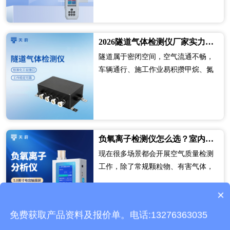
动监测采购使用。
2026隧道气体检测仪厂家实力排行榜TOP5
隧道属于密闭空间，空气流通不畅，
车辆通行、施工作业易积攒甲烷、氮
氧化物、硫化氢等有毒有害及可燃气
体，一旦浓度超标，极易引发安全事
故。传统人工抽检无法实现24小时不
间断监测，隐患排查滞后，难以满足
隧道智···
负氧离子检测仪怎么选？室内外负氧离子检测设备介绍
现在很多场景都会开展空气质量检测
工作，除了常规颗粒物、有害气体，
负氧离子浓度也是评价空气好坏的重
×
要参考指标。单一功能检测设备需要
产品包含安装吗？
多台搭配使用，操作流程繁琐，也会
免费获取产品资料及报价单。电话:13276363035
增加采购成本。集成式空气检测设备