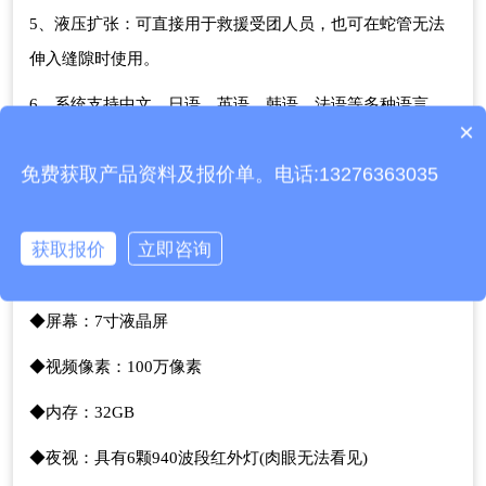
5、液压扩张：可直接用于救援受团人员，也可在蛇管无法
伸入缝隙时使用。
6、系统支持中文、日语、英语、韩语、法语等多种语言。
×
产品包含安装吗？
二、雷达生命探测仪产品参数：
免费获取产品资料及报价单。电话:13276363035
◆执行GB 4943.1-2022《信息和通信技术设备 第一部分》
标准;
获取报价
立即咨询
◆雷达探测距离：≤40米(因遮挡环境不同而不一)
◆屏幕：7寸液晶屏
◆视频像素：100万像素
◆内存：32GB
◆夜视：具有6颗940波段红外灯(肉眼无法看见)