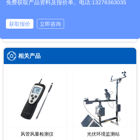
免费获取产品资料及报价单。电话:13276363035
本文地址：
http://www.dqhjz.com/trade/470.html
上一篇：
2026隧道气体检测仪厂家实力排行榜TOP5
获取报价
立即咨询
下一篇：
隧道氮氧化物监测设备靠谱厂商推荐榜top3
相关产品
风管风量检测仪
光伏环境监测站