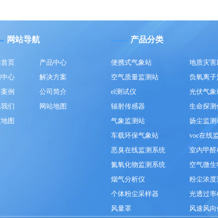
网站导航
产品分类
站首页
产品中心
便携式气象站
地质灾害
闻中心
解决方案
空气质量监测站
负氧离子
务案例
公司简介
el测试仪
光伏气象
系我们
网站地图
辐射传感器
生命探测
度地图
气象监测站
扬尘监测
车载环保气象站
voc在线
恶臭在线监测系统
室内甲醛
氮氧化物监测系统
空气微生
烟气分析仪
粉尘浓度
个体粉尘采样器
光透过率
风量罩
风速风向