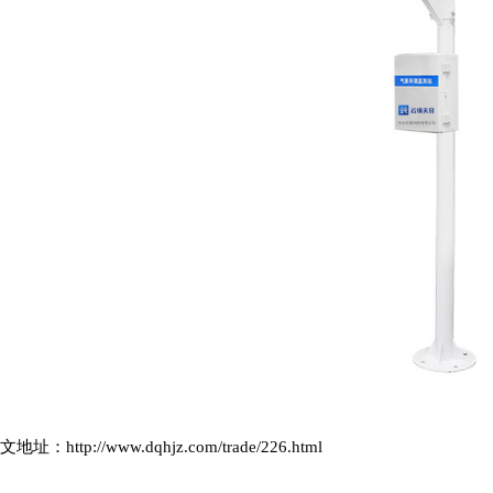
文地址：
http://www.dqhjz.com/trade/226.html