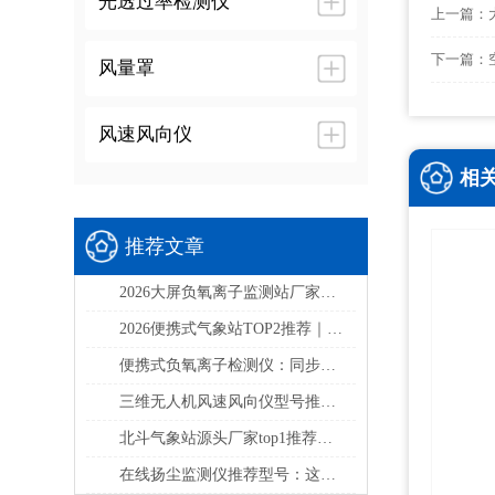
光透过率检测仪
上一篇：
下一篇：
风量罩
风速风向仪
相
推荐文章
2026大屏负氧离子监测站厂家实力排行：景区生态环境监测选什么设备？
2026便携式气象站TOP2推荐｜TW-PQX6/TW-BQX6野外应急六要素气象监测选型指南
便携式负氧离子检测仪：同步检测负氧离子、甲醛、PM2.5、PM10多项核心空气指标
三维无人机风速风向仪型号推荐及厂家排行
北斗气象站源头厂家top1推荐——山东天蔚
在线扬尘监测仪推荐型号：这台设备可同步监测PM2.5、PM10、TSP等核心扬尘颗粒物指标