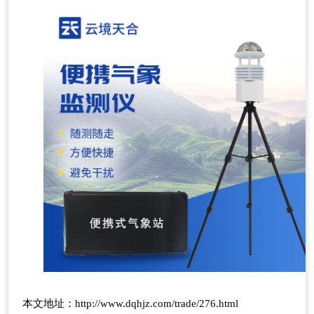
本文地址：
http://www.dqhjz.com/trade/276.html