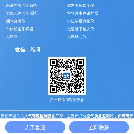
恶臭在线监测系统
室内甲醛检测仪
氮氧化物监测系统
空气微生物采样器
烟气分析仪
粉尘浓度测量仪
个体粉尘采样器
光透过率检测仪
风量罩
风速风向仪
微信二维码
扫一扫添加客服微信
天蔚环境作为
大气环境监测设备
厂家，主要产品有
空气质量监测站，负氧离子
监测站
，
科研级便携式气象设备
检测精度高，
气象监测站
结果准确，售后服务
人工客服
立即联系
好。 备案号：
鲁ICP备2023004807号-4