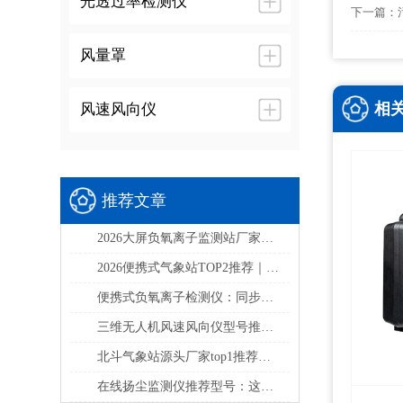
光透过率检测仪
下一篇：
风量罩
相
风速风向仪
推荐文章
2026大屏负氧离子监测站厂家实力排行：景区生态环境监测选什么设备？
2026便携式气象站TOP2推荐｜TW-PQX6/TW-BQX6野外应急六要素气象监测选型指南
便携式负氧离子检测仪：同步检测负氧离子、甲醛、PM2.5、PM10多项核心空气指标
三维无人机风速风向仪型号推荐及厂家排行
北斗气象站源头厂家top1推荐——山东天蔚
在线扬尘监测仪推荐型号：这台设备可同步监测PM2.5、PM10、TSP等核心扬尘颗粒物指标