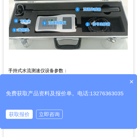
手持式水流测速仪设备参数：
×
流速测算仪
产品包含安装吗？
名称
参数
免费获取产品资料及报价单。电话:13276363035
电池
6000mAh
充电器
5V 2.5A
数据接口
Type-C
获取报价
立即咨询
屏幕尺寸
2.8寸TFT
数据存储
6MB MSC
工作温度
0℃-50℃