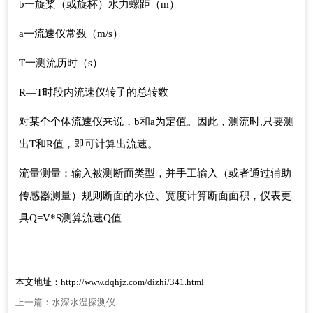
b一旋桨（或旋杯）水力螺距（m）
a一流速仪常数（m/s）
T一测流历时（s）
R—T时段内流速仪转子的总转数
对某个个体流速仪来说，b和a为定值。因此，测流时,只要测
出T和R值，即可计算出流速。
流量测量：输入被测断面类型，并手工输入（或者通过辅助
传感器测量）规则断面的水位、宽度计算断面面积，仪表更
具Q=V*S测算流速Q值
本文地址：
http://www.dqhjz.com/dizhi/341.html
上一篇：
水深水温探测仪