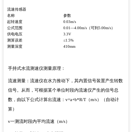
流速传感器
名称
参数
起转速度
0.03m/s
公式范围
0.01—4.00m/s（可到5.00m/s）
供电电压
3.3V
测算误差
≤1.5%
测量深度
410mm
手持式水流测速仪测量原理：
流速测量：流速仪在水力推动下，其内置信号装置产生转数
信号。从而，可根据某个单位时段内流速仪产生的信号总
数，由以下公式计算出流速：v=a+b*R/T（m/s）（自动计
算）
v一测流时段内平均流速（m/s）